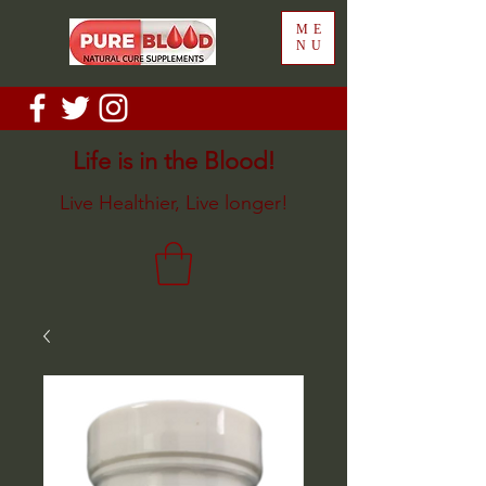
ME
NU
Life is in the Blood!
Live Healthier, Live longer!