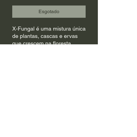
Esgotado
X-Fungal é uma mistura única
de plantas, cascas e ervas
que crescem na floresta
amazônica. Essas plantas,
cascas e ervas indígenas têm
sido usadas há anos pelas
tribos nativas da Amazônia
para várias doenças físicas.
O X-Fungal visa
especificamente problemas
fúngicos e parasitários. X-
Fungal também atua como
antiviral e antibacteriano.